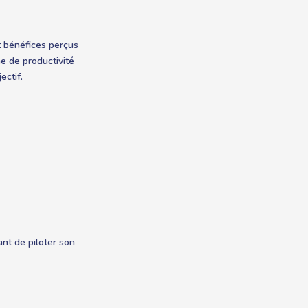
t bénéfices perçus
me de productivité
ectif.
ant de piloter son