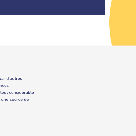
par d’autres
ences
atout considérable
i une source de