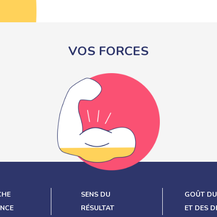
VOS FORCES
CHE
SENS DU
GOÛT DU
ENCE
RÉSULTAT
ET DES D